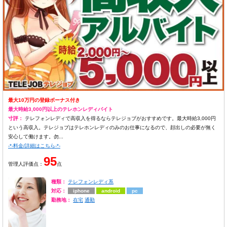
最大10万円の登録ボーナス付き
最大時給3,000円以上のテレホンレディバイト
寸評：
テレフォンレディで高収入を得るならテレジョブがおすすめです。最大時給3,000円
という高収入。テレジョブはテレホンレディのみのお仕事になるので、顔出しの必要が無く
安心して働けます。勿...
-*-料金/詳細はこちら-*-
95
管理人評価点：
点
種類：
テレフォンレディ系
対応：
iphone
android
pc
勤務地：
在宅
通勤