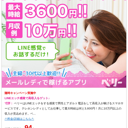
随時キャンペーン実施中
LINEエッチ感覚で高収入をゲット♪
寸評：
ベリーはLINEエッチをする感覚で男性とアダルト電話をして高収入が稼げるスマホサ
ービスです。テレホンレディとしてお仕事して最大時給は何と3,600円！月に10万円以上の
収入が見込めます。ベ...
-*-料金/詳細はこちら-*-
94