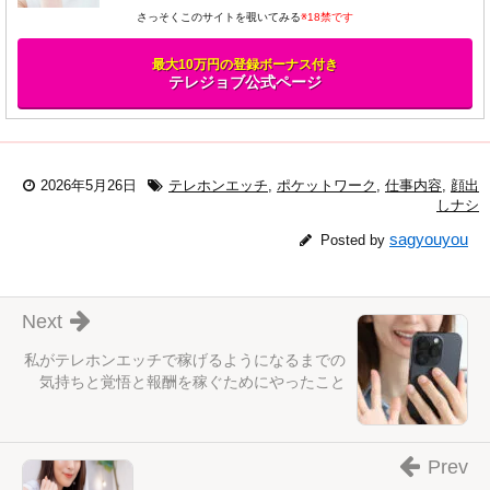
さっそくこのサイトを覗いてみる
※18禁です
最大10万円の登録ボーナス付き
テレジョブ公式ページ
2026年5月26日
テレホンエッチ
,
ポケットワーク
,
仕事内容
,
顔出
しナシ
sagyouyou
Posted by
Next
私がテレホンエッチで稼げるようになるまでの
気持ちと覚悟と報酬を稼ぐためにやったこと
Prev