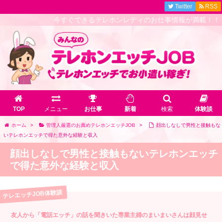
Twitter
RSS
今すぐできるテレホンレディのお仕事情報が満載！！
TOP
メニュー
お仕事
新着
検索
体験談
ホーム
>
管理人厳選のお薦めテレホンエッチJOB
>
顔出しなしで男性と接触もな
いテレホンエッチで得た意外な経験と収入
顔出しなしで男性と接触もないテレホンエッチ
で得た意外な経験と収入
友人から「電話エッチ」の話を聞きいた専業主婦のまいまいさんは顔見せ