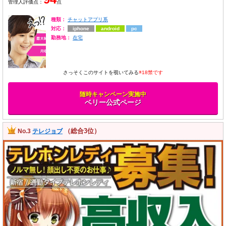
管理人評価点：
点
種類：
チャットアプリ系
対応：
iphone
android
pc
勤務地：
在宅
さっそくこのサイトを覗いてみる
※18禁です
随時キャンペーン実施中
ベリー公式ページ
（総合3位）
No.3
テレジョブ