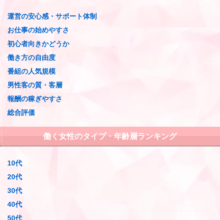
運営の安心感・サポート体制
お仕事の始めやすさ
初心者向きかどうか
働き方の自由度
番組の人気規模
男性客の質・客層
報酬の稼ぎやすさ
総合評価
働く女性のタイプ・年齢層ランキング
10代
20代
30代
40代
50代