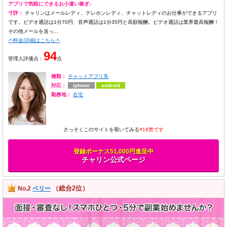
アプリで気軽にできるお小遣い稼ぎ♪
寸評：
チャリンはメールレディ、テレホンレディ、チャットレディのお仕事ができるアプリ
です。ビデオ通話は1分70円、音声通話は1分35円と高額報酬。ビデオ通話は業界最高報酬！
その他メールを送っ...
-*-料金/詳細はこちら-*-
94
管理人評価点：
点
種類：
チャットアプリ系
対応：
iphone
android
勤務地：
在宅
さっそくこのサイトを覗いてみる
※18禁です
登録ボーナス51,000円進呈中
チャリン公式ページ
（総合2位）
No.2
ベリー