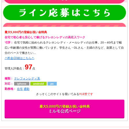
最大5,000円の登録お祝い金特典
在宅で初心者も安心して稼げるテレホンレディの高収入ワーク
寸評：
在宅で気軽に始められるテレホンレディ・メールレディのお仕事。20～40代まで幅
広い年齢層の女性が実際に働いています。学生さん・OLさん・主婦の方など、副業として自
分のペースで働きたい...
-*-料金/詳細はこちら-*-
97
管理人評価点：
点
種類：
テレフォンレディ系
対応：
iphone
android
pc
勤務地：
在宅
通勤
さっそくこのサイトを覗いてみる
※18禁です
最大5,000円の登録お祝い金特典
ミルモ公式ページ