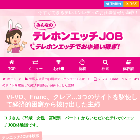
Twitter
RSS
今すぐできるテレホンレディのお仕事情報が満載！！
TOP
メニュー
お仕事
新着
検索
体験談
ホーム
>
管理人厳選のお薦めテレホンエッチJOB
>
VI-VO、Franc、クレア…3つ
のサイトを駆使して経済的困窮から抜け出した主婦
VI-VO、Franc、クレア…3つのサイトを駆使し
て経済的困窮から抜け出した主婦
ユリさん（39歳 女性 宮城県 パート）からいただいたテレホンエッ
チJOB体験談です。