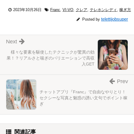
2023年10月26日
Franc
,
VI-VO
,
クレア
,
テレホンレディ
,
稼ぎ方
telettijobsuper
Posted by
Next
様々な要素を駆使したテクニックが驚異の効
果！？リアルさと喘ぎのバリエーションで高収
入GET
Prev
チャットアプリ『Franc』で自由なやりとり！
セクシーな写真と魅惑の誘い文句でポイント稼
ぎ
関連記事