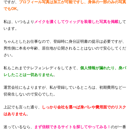
ですが、
プロフィール写真は加工が可能ですし、身体の一部のみの写真
でもOK
。
私は、いつもより
メイクを濃くしてウィッグを装着した写真を掲載
して
います。
ちゃんとしたお仕事なので、登録時に身分証明書の提示は必要ですが、
男性側に本名や年齢、居住地が公開されることはないので安心してくだ
さい。
私もこれまでテレフォンレディをしてきて、
個人情報が漏れたり、身バ
レしたことは一切ありません
。
運営会社にもよりますが、私が登録しているところは、初期費用など一
切発生しないので安心でした。
上記でも言った通り、
しっかり会社を選べば身バレや費用面でのリスク
はありません
。
迷っているなら、
まず信頼できるサイトを探してやってみる！
のが一番