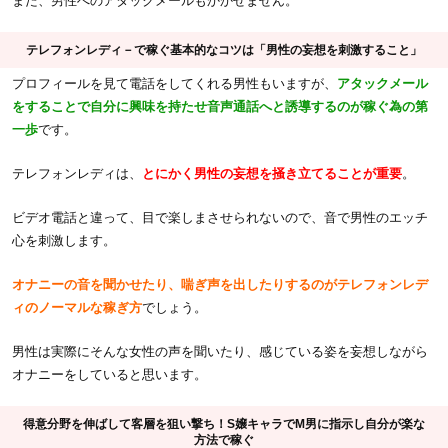
また、男性へのアタックメールもかかせません。
テレフォンレディ－で稼ぐ基本的なコツは「男性の妄想を刺激すること」
プロフィールを見て電話をしてくれる男性もいますが、
アタックメール
をすることで自分に興味を持たせ音声通話へと誘導するのが稼ぐ為の第
一歩
です。
テレフォンレディは、
とにかく男性の妄想を掻き立てることが重要
。
ビデオ電話と違って、目で楽しまさせられないので、音で男性のエッチ
心を刺激します。
オナニーの音を聞かせたり、喘ぎ声を出したりするのがテレフォンレデ
ィのノーマルな稼ぎ方
でしょう。
男性は実際にそんな女性の声を聞いたり、感じている姿を妄想しながら
オナニーをしていると思います。
得意分野を伸ばして客層を狙い撃ち！S嬢キャラでM男に指示し自分が楽な
方法で稼ぐ