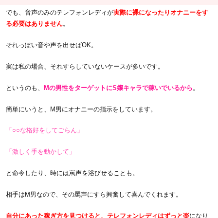
でも、音声のみのテレフォンレディが
実際に裸になったりオナニーをす
る必要はありません
。
それっぽい音や声を出せばOK。
実は私の場合、それすらしていないケースが多いです。
というのも、
Mの男性をターゲットにS嬢キャラで稼いでいるから
。
簡単にいうと、M男にオナニーの指示をしています。
「○○な格好をしてごらん」
「激しく手を動かして」
と命令したり、時には罵声を浴びせることも。
相手はM男なので、その罵声にすら興奮して喜んでくれます。
自分にあった稼ぎ方を見つけると、テレフォンレディはずっと楽
になり