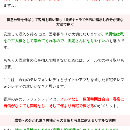
ますよ。
得意分野を伸ばして客層を狙い撃ち！S嬢キャラでM男に指示し自分が楽な
方法で稼ぐ
安定して収入を得るには、固定客作りが大切になりますが、
M男性は私
をご主人様として崇めてくれるので、固定さんになりやすい
のも魅力で
す。
もちろん固定客の心を掴んで離さないためには、メールでのやり取りも
必要。
ここは、通勤のテレフォンレディとサイトやアプリを通した在宅テレフ
ォンレディの違いかな？と思います。
音声のみのテレフォンレディは、
ノルマなし・稼働時間は自由・容姿に
自信がなくても問題なし、そして何より自宅で稼げる
のがメリット。
成功への分かれ道？男性からの言葉と写真に耐えるリアルな実態