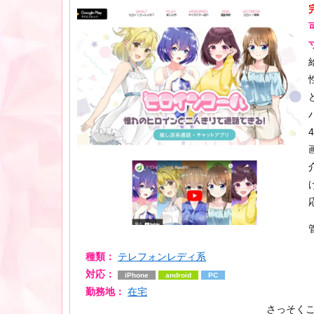
種類：
テレフォンレディ系
対応：
iPhone
android
PC
勤務地：
在宅
さっそく