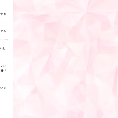
できる
人気も
といわ
しをす
も稼げ
などの