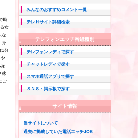
みんなのおすすめコメント一覧
で時
テレＨサイト詳細検索
げる女
ムな
テレフォンエッチ番組種別
、身
は1分
テレフォンレディで探す
トや
チャットレディで探す
己紹
ク稼
スマホ通話アプリで探す
にご
ＳＮＳ・掲示板で探す
サイト情報
当サイトについて
過去に掲載していた電話エッチJOB