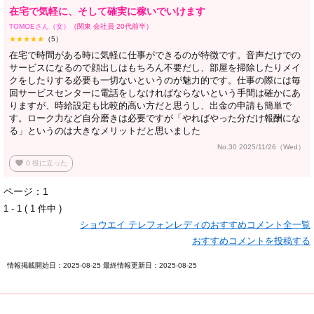
在宅で気軽に、そして確実に稼いでいけます
TOMOEさん（女）
（関東 会社員 20代前半）
★★★★★
（5）
在宅で時間がある時に気軽に仕事ができるのが特徴です。音声だけでの
サービスになるので顔出しはもちろん不要だし、部屋を掃除したりメイ
クをしたりする必要も一切ないというのが魅力的です。仕事の際には毎
回サービスセンターに電話をしなければならないという手間は確かにあ
りますが、時給設定も比較的高い方だと思うし、出金の申請も簡単で
す。ローク力など自分磨きは必要ですが「やればやった分だけ報酬にな
る」というのは大きなメリットだと思いました
No.30 2025/11/26（Wed）
favorite
0
役に立った
ページ：1
1 - 1 ( 1 件中 )
ショウエイ テレフォンレディのおすすめコメント全一覧
おすすめコメントを投稿する
情報掲載開始日：2025-08-25 最終情報更新日：2025-08-25