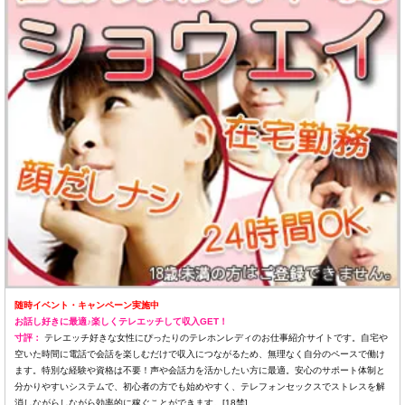
随時イベント・キャンペーン実施中
お話し好きに最適♪楽しくテレエッチして収入GET！
寸評：
テレエッチ好きな女性にぴったりのテレホンレディのお仕事紹介サイトです。自宅や
空いた時間に電話で会話を楽しむだけで収入につながるため、無理なく自分のペースで働け
ます。特別な経験や資格は不要！声や会話力を活かしたい方に最適。安心のサポート体制と
分かりやすいシステムで、初心者の方でも始めやすく、テレフォンセックスでストレスを解
消しながらしながら効率的に稼ぐことができます。[18禁]