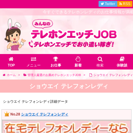
Twitter
RSS
今すぐできるテレホンレディのお仕事情報が満載！
TOP
メニュー
お仕事
新着
検索
体験談
ホーム
>
管理人厳選のお薦めテレホンエッチJOB
>
ショウエイ テレフォンレディ
ショウエイ テレフォンレディ
ショウエイ テレフォンレディ詳細データ
No.28
ショウエイ テレフォンレディ