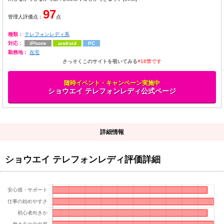
97
管理人評価点：
点
種類：
テレフォンレディ系
対応：
iPhone
android
PC
勤務地：
在宅
さっそくこのサイトを覗いてみる
※18禁です
随時イベント・キャンペーン実施中
ショウエイ テレフォンレディ公式ページ
詳細情報
ショウエイ テレフォンレディ評価詳細