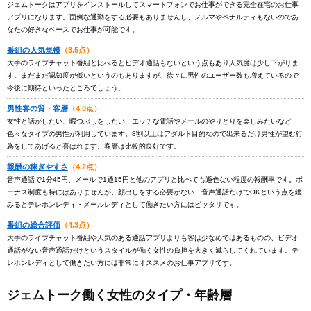
ジェムトークはアプリをインストールしてスマートフォンでお仕事ができる完全在宅のお仕事
アプリになります。面倒な通勤をする必要もありませんし、ノルマやペナルティもないのであ
なたの好きなペースでお仕事が可能です。
番組の人気規模
（3.5点）
大手のライブチャット番組と比べるとビデオ通話もないという点もあり人気度は少し下がりま
す。まだまだ認知度が低いというのもありますが、徐々に男性のユーザー数も増えているので
今後に期待といったところでしょう。
男性客の質・客層
（4.0点）
女性と話がしたい、暇つぶしをしたい、エッチな電話やメールのやりとりを楽しみたいなど
色々なタイプの男性が利用しています。8割以上はアダルト目的なので出来るだけ男性が望む行
為をしてあげると喜ばれます。客層は比較的良好です。
報酬の稼ぎやすさ
（4.2点）
音声通話で1分45円、メールで1通15円と他のアプリと比べても遜色ない程度の報酬率です。ボ
ーナス制度も特にはありませんが、顔出しをする必要がない、音声通話だけでOKという点を鑑
みるとテレホンレディ・メールレディとして働きたい方にはピッタリです。
番組の総合評価
（4.3点）
大手のライブチャット番組や人気のある通話アプリよりも客は少なめではあるものの、ビデオ
通話がない音声通話だけというスタイルが働く女性の負担を大きく減らしてくれています。テ
レホンレディとして働きたい方には非常にオススメのお仕事アプリです。
ジェムトーク働く女性のタイプ・年齢層