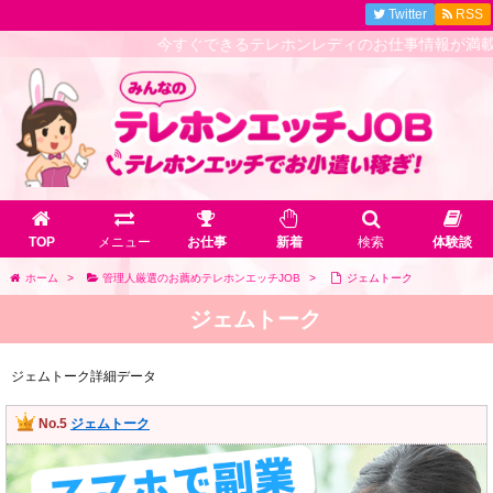
Twitter
RSS
今すぐできるテレホンレディのお仕事情報が満載！
TOP
メニュー
お仕事
新着
検索
体験談
ホーム
>
管理人厳選のお薦めテレホンエッチJOB
>
ジェムトーク
ジェムトーク
ジェムトーク詳細データ
No.5
ジェムトーク