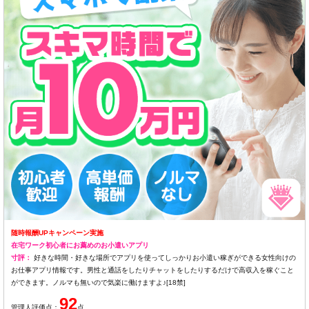
随時報酬UPキャンペーン実施
在宅ワーク初心者にお薦めのお小遣いアプリ
寸評：
好きな時間・好きな場所でアプリを使ってしっかりお小遣い稼ぎができる女性向けの
お仕事アプリ情報です。男性と通話をしたりチャットをしたりするだけで高収入を稼ぐこと
ができます。ノルマも無いので気楽に働けますよ♪[18禁]
92
管理人評価点：
点