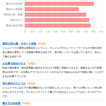
運営の安心感・サポート体制
（4.5点）
ジェムトークの運営は有限会社ユニウェイ。テレジョブやキューティーワークなどの他の女性
求人番組も運営している実績が豊富な会社です。質の高いノウハウも揃っているので、安心し
て働ける会社です。
お仕事の始めやすさ
（4.8点）
氏名や電話番号、身分証明書の提出をするだけで簡単に登録ができます。面接もないので採用
率は100%です。お仕事もアプリをインストールするだけで始められるので気軽に働くことがで
きるお仕事アプリです。
初心者向きかどうか
（4.6点）
ジェムトークにはビデオ通話機能がないので顔出しをしたくない、身バレが怖いという初心者
の方にオススメです。テレホンレディとして働くのであればジェムトークはピッタリのアプリ
です。
働き方の自由度
（4.5点）