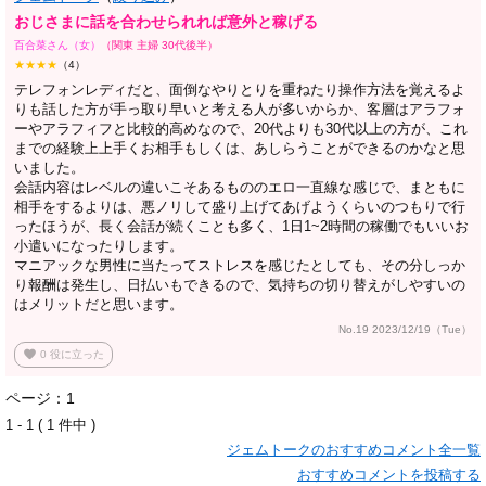
おじさまに話を合わせられれば意外と稼げる
百合菜さん（女）
（関東 主婦 30代後半）
★★★★
（4）
テレフォンレディだと、面倒なやりとりを重ねたり操作方法を覚えるよ
りも話した方が手っ取り早いと考える人が多いからか、客層はアラフォ
ーやアラフィフと比較的高めなので、20代よりも30代以上の方が、これ
までの経験上上手くお相手もしくは、あしらうことができるのかなと思
いました。
会話内容はレベルの違いこそあるもののエロ一直線な感じで、まともに
相手をするよりは、悪ノリして盛り上げてあげようくらいのつもりで行
ったほうが、長く会話が続くことも多く、1日1~2時間の稼働でもいいお
小遣いになったりします。
マニアックな男性に当たってストレスを感じたとしても、その分しっか
り報酬は発生し、日払いもできるので、気持ちの切り替えがしやすいの
はメリットだと思います。
No.19 2023/12/19（Tue）
favorite
0
役に立った
ページ：1
1 - 1 ( 1 件中 )
ジェムトークのおすすめコメント全一覧
おすすめコメントを投稿する