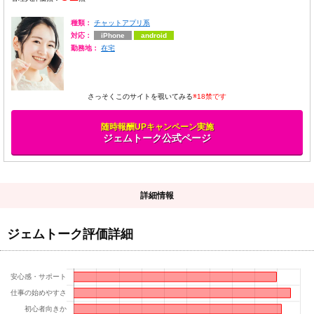
種類：
チャットアプリ系
対応：
iPhone
android
勤務地：
在宅
さっそくこのサイトを覗いてみる
※18禁です
随時報酬UPキャンペーン実施
ジェムトーク公式ページ
詳細情報
ジェムトーク評価詳細