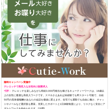
随時キャンペーン実施中
テレエッチで高収入な女性向け副業求人
寸評：
テレエッチを楽しみながら時給3,000円相当を稼げるキューティーワークは、18歳以
上の女性に最適な高収入ワークです。スマホさえあれば未経験でも即スタート可能で、分給
50円の高単価報酬があなたの会話を価値に変えます。在宅でも通勤でも自由に働け、チャッ
トやメールなど選択肢も豊富。充実したサポートと1日体験制度により、リスクなく安全にア
ダルトワークを始められます。[18禁]