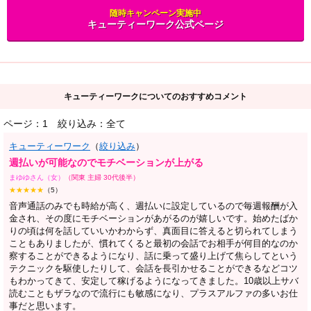
随時キャンペーン実施中
キューティーワーク公式ページ
キューティーワークについてのおすすめコメント
ページ：1
絞り込み：全て
キューティーワーク
（
絞り込み
）
週払いが可能なのでモチベーションが上がる
まゆゆさん（女）
（関東 主婦 30代後半）
★★★★★
（5）
音声通話のみでも時給が高く、週払いに設定しているので毎週報酬が入
金され、その度にモチベーションがあがるのが嬉しいです。始めたばか
りの頃は何を話していいかわからず、真面目に答えると切られてしまう
こともありましたが、慣れてくると最初の会話でお相手が何目的なのか
察することができるようになり、話に乗って盛り上げて焦らしてという
テクニックを駆使したりして、会話を長引かせることができるなどコツ
もわかってきて、安定して稼げるようになってきました。10歳以上サバ
読むこともザラなので流行にも敏感になり、プラスアルファの多いお仕
事だと思います。