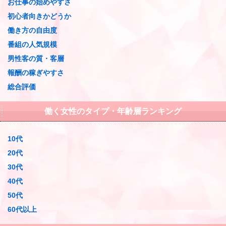
お仕事の始めやすさ
初心者向きかどうか
働き方の自由度
番組の人気規模
男性客の質・客層
報酬の稼ぎやすさ
総合評価
働く女性のタイプ・年齢層ランキング
10代
20代
30代
40代
50代
60代以上