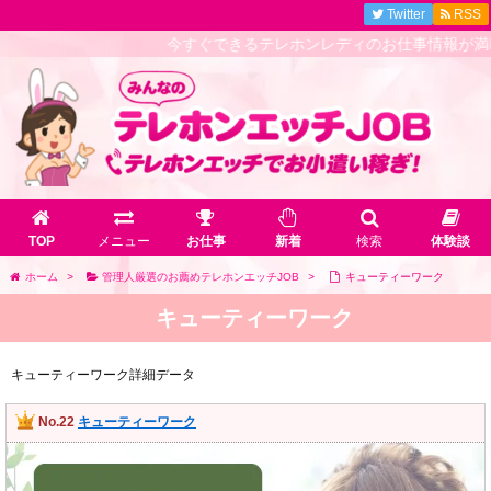
Twitter
RSS
今すぐできるテレホンレディのお仕事情報が満載！
TOP
メニュー
お仕事
新着
検索
体験談
ホーム
>
管理人厳選のお薦めテレホンエッチJOB
>
キューティーワーク
キューティーワーク
キューティーワーク詳細データ
No.22
キューティーワーク