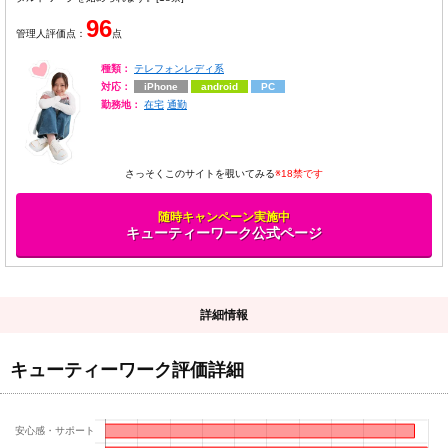
96
管理人評価点：
点
種類：
テレフォンレディ系
対応：
iPhone
android
PC
勤務地：
在宅
通勤
さっそくこのサイトを覗いてみる
※18禁です
随時キャンペーン実施中
キューティーワーク公式ページ
詳細情報
キューティーワーク評価詳細